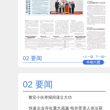
02 要闻
<上一版
下一版>
02 要闻
·
雅安小伙举报间谍立大功
·
快递企业存在重大疏漏 电诈受害人依法获