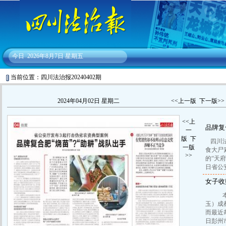
今日
2026年8月7日 星期五
当前位置：四川法治报20240402期
2024年04月02日 星期二
<<上一版
下一版>>
<<上
品牌复
一
版
下
四川
一版
食大尸
>>
的“天
日省公
女子收
本报
玉）成
而最近
日彭州