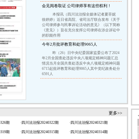
会见阅卷取证 公司律师享有这些权利！
本报讯（四川法治报全媒体记者夏菲妮
徐婷婷）近日省高院、省司法厅联合发布《关于
公司律师参与民事诉讼活动的意见》（以下简称
《意见》）旨在充分发挥公司律师在涉企诉讼中
的职能作用
今年2月批评教育和处理9065人
昨（26）日中央纪委国家监委公布了2024
年2月全国查处违反中央八项规定精神问题汇总
情况当月全国共查处违反中央八项规定精神问题
6715起批评教育和处理9065人其中党纪政务处分
6591人
更多>>
326期
·
四川法治报20240322期
·
四川法治报20240321期
319期
·
四川法治报20240315期
·
四川法治报20240314期