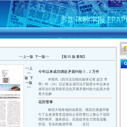
日 星期三
<<上一版
下一版>>
【第 01 版:要闻】
《
<<上
今年以来成功调处矛盾纠纷 5．2 万件
一
版
下
本报讯（四川法治报全媒体记者 赵文 李
一版
季）昨（26）日记者从省司法厅获悉今年以来全
>>
省司法行政系统常态化开展矛盾纠纷大起底大排
查大化解
花田警事
春回大地各地的油菜花、桃花次第盛开吸
引了众多游客赏花游玩公安民警们上春山下花田
维护秩序、服务群众、应急处突全力营造温馨、
舒适、安全的旅游环境 近日