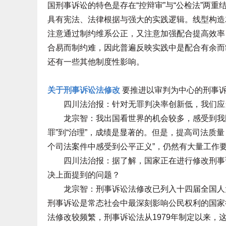
国刑事诉讼的特色是存在“控辩审”与“公检法”两
具有宪法、法律根据与强大的实践逻辑。线型构造
注意通过制约维系公正，又注意加强配合提高效率
合易而制约难，因此普遍反映实践中是配合有余而
还有一些其他制度性影响。
关于刑事诉讼法修改
要推进以审判为中心的刑事
四川法治报：针对无罪判决率创新低，我们应
龙宗智：我出国看世界的机会较多，感受到我国
罪”到“治理”，成绩是显著的。但是，提高司法质
个司法案件中感受到公平正义”，仍然有大量工作
四川法治报：据了解，国家正在进行修改刑事诉
决上面提到的问题？
龙宗智：刑事诉讼法修改已列入十四届全国人大
刑事诉讼是常态社会中最深刻影响公民权利的国家
法修改较频繁，刑事诉讼法从1979年制定以来，