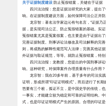
关于证据制度建设
防止冤假错案，关键在于证据
四川法治报：您是证据法研究的大家，提出了中
响。在证据制度建设方面，如何保障司法公正并防
龙宗智：著名法学家边沁有句名言，“证据乃正
据，是实现司法公正、防止冤假错案的基础。实证
冤假错案尤其是冤案假案，也主要是由于证据出了
完善证据制度。刑事诉讼法修改及司法解释的完善
则，将成熟的解释性规范写入法律；完善其他证据
外证据与取证规范，等等。就防止冤假错案，特别
四川法治报：龙教授，您提出的中国刑事诉讼印
响。这种研究，对保障案件办理质量有什么作用？
龙宗智：我在20多年前，基于多年的司法实践
证明，形成所谓“印证证明模式”，而后进行了长
笆要有三个桩，孤证不立，是中国史学的传统，也
一事实，才能建立较为稳定和可靠的证明结构。中
式，也是印证证明模式产生的原因。合理的印证是