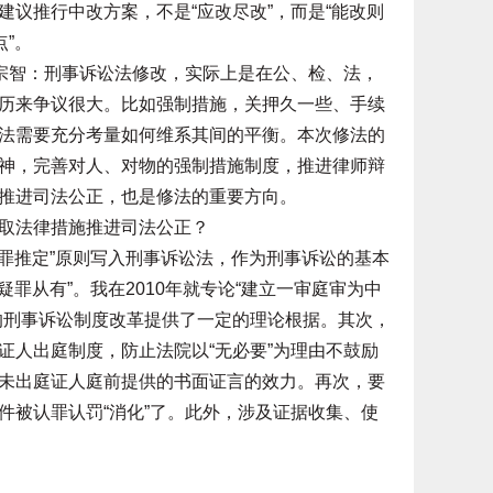
议推行中改方案，不是“应改尽改”，而是“能改则
”。
宗智：刑事诉讼法修改，实际上是在公、检、法，
历来争议很大。比如强制措施，关押久一些、手续
法需要充分考量如何维系其间的平衡。本次修法的
神，完善对人、对物的强制措施制度，推进律师辩
推进司法公正，也是修法的重要方向。
取法律措施推进司法公正？
罪推定”原则写入刑事诉讼法，作为刑事诉讼的基本
疑罪从有”。我在2010年就专论“建立一审庭审为中
的刑事诉讼制度改革提供了一定的理论根据。其次，
证人出庭制度，防止法院以“无必要”为理由不鼓励
未出庭证人庭前提供的书面证言的效力。再次，要
件被认罪认罚“消化”了。此外，涉及证据收集、使