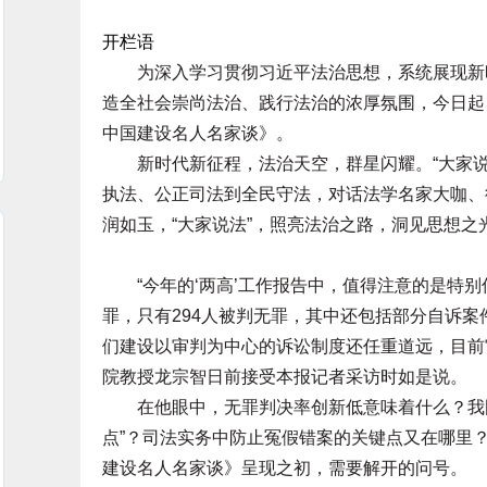
开栏语
为深入学习贯彻习近平法治思想，系统展现新时
造全社会崇尚法治、践行法治的浓厚氛围，今日起
中国建设名人名家谈》。
新时代新征程，法治天空，群星闪耀。“大家说
执法、公正司法到全民守法，对话法学名家大咖、
润如玉，“大家说法”，照亮法治之路，洞见思想之
“今年的‘两高’工作报告中，值得注意的是特别低
罪，只有294人被判无罪，其中还包括部分自诉
们建设以审判为中心的诉讼制度还任重道远，目前
院教授龙宗智日前接受本报记者采访时如是说。
在他眼中，无罪判决率创新低意味着什么？我国
点”？司法实务中防止冤假错案的关键点又在哪里
建设名人名家谈》呈现之初，需要解开的问号。