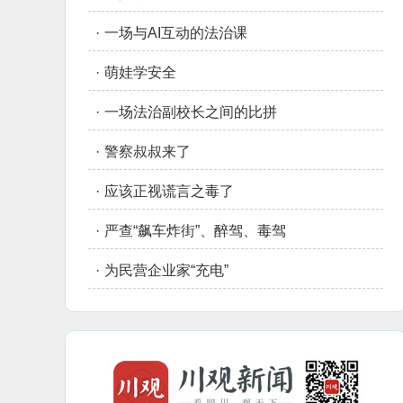
·
一场与AI互动的法治课
·
萌娃学安全
·
一场法治副校长之间的比拼
·
警察叔叔来了
·
应该正视谎言之毒了
·
严查“飙车炸街”、醉驾、毒驾
·
为民营企业家“充电”