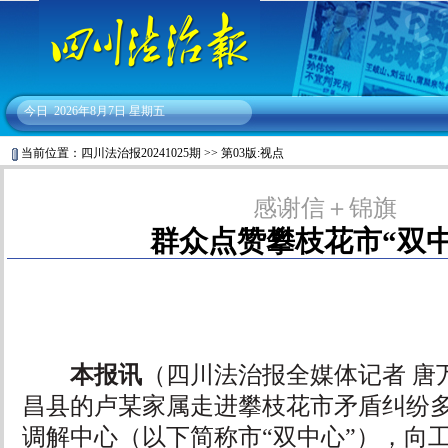
今日
2026年8月7日 星期五
当前位置：
四川法治报20241025期
>>
第03版:视点
感谢信＋锦旗
群众点赞攀枝花市“双中
本报讯
（四川法治报全媒体记者 唐
昌县的卢某家属走进攀枝花市矛盾纠纷
调解中心（以下简称市“双中心”），向