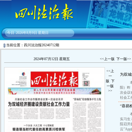
今日
2026年8月9日 星期日
当前位置：四川法治报20240712期
2024年07月12日 星期五
<<上一版
下一版>>
<<上
为双城
一
版
下
本报
一版
阳）昨
>>
次会议
社会工
“蓉易
本报
实习生
院召开
云”A