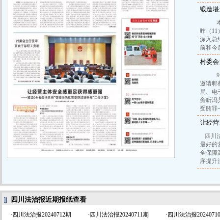
锻造堪
本报
昨（1
深入总
前和今
村委会
9日
邀请郫
局、电
旁听冯
受贿罪
让经营
四川
最好的
全保障
序提升
四川法治报近期报纸查看
·
四川法治报20240712期
·
四川法治报20240711期
·
四川法治报2024071