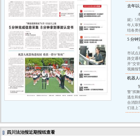
去年以
本报
妮）5
年人审
结各类
5 分
6月
市试点
路交通
开“交管
视频报
机器人
警犬
警”挥
逃生和
合消防
们送上
四川法治报近期报纸查看