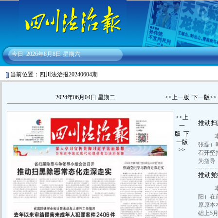
今日
2026年8月8日 星期六
当前位置：四川法治报20240604期
2024年06月04日 星期二
<<上一版
下一版>>
<<上
推动扫
一
版
下
本报
一版
张磊）
>>
召开坚
为指导
推动党
本报
阳）在
原原本
础上5月