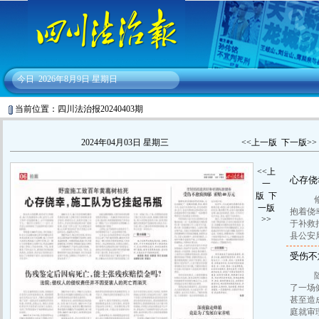
今日
2026年8月9日 星期日
当前位置：四川法治报20240403期
2024年04月03日 星期三
<<上一版
下一版>>
<<上
心存侥
一
版
下
修水
一版
抱着侥
>>
于补救
县公安
受伤不
随着
了一场
甚至造
庭就审