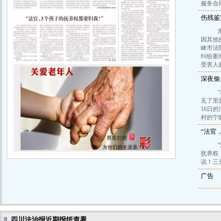
服务合
伤残鉴
发生
因其他
崃市法
纠纷案
受害人
深夜偷
“就
见了里
16日
村的
“法官
“法
抚养权
说！三
广告
四川法治报近期报纸查看