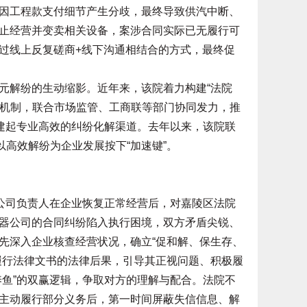
因工程款支付细节产生分歧，最终导致供汽中断、
止经营并变卖相关设备，案涉合同实际已无履行可
过线上反复磋商+线下沟通相结合的方式，最终促
解纷的生动缩影。近年来，该院着力构建“法院
调解机制，联合市场监管、工商联等部门协同发力，推
搭建起专业高效的纠纷化解渠道。去年以来，该院联
以高效解纷为企业发展按下“加速键”。
公司负责人在企业恢复正常经营后，对嘉陵区法院
器公司的合同纠纷陷入执行困境，双方矛盾尖锐、
先深入企业核查经营状况，确立“促和解、保生存、
履行法律文书的法律后果，引导其正视问题、积极履
养鱼”的双赢逻辑，争取对方的理解与配合。法院不
主动履行部分义务后，第一时间屏蔽失信信息、解