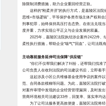
除限制消费措施，助力企业重回经营正轨。
这样的“刚柔并济”的执行方式，是嘉陵区法院依
思维+市场逻辑”，平等保护各类市场主体产权和
刑事犯罪，始终保持高压打击态势。在依法兑现当
度并重，力求实现公平正义与企业发展的双赢。
2025年，嘉陵区法院执结涉企案件2422件、结案
柔性执行措施，帮助企业“喘气”“回血”，让司法
主动靠前服务延伸司法保障“供应链”
“你们不仅帮我们解决了纠纷，还帮我们找准了管
公司负责人在收到法院的司法建议书后，立即着手
这起涉及小区公共维修基金使用争议的案件以调
范、合同条款模糊等问题。为此，嘉陵区法院打破
对案件审理中发现的企业经营管理漏洞，及时发出
营商环境相关司法建议33件，回复率、落实率均达1
为了让司法服务更高效便捷，嘉陵区法院将经开