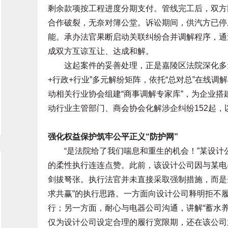
剩余款项按工程进度分期支付。管线完工后，双方
合作破裂，无奈对簿公堂。诉讼期间，供汽方已停
能。承办法官果断启动关联纠纷合并调解程序，通
成双方互谅互让、达成和解。
这起案件的妥善处理，正是嘉陵区法院深化多元
+行政+行业”多元解纷矩阵，依托“总对总”在线
动相关行业协会组建“商事调解专家库”，为企业
动行业主管部门、商会协会化解涉企纠纷152起，
强化权益保护筑牢公平正义“防护网”
“是法院给了我们喘息和重生的机会！”某设计
的柔性执行连连点赞。此前，该设计公司因与某电
剑拔弩张。执行法官并未直接采取强制措施，而是
求共赢”的执行思路。一方面向设计公司释明拒不
行；另一方面，耐心与电器公司沟通，讲解“蓄水
仅为设计公司设定合理的履行宽限期，还在该公司