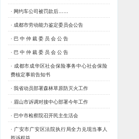
·
网约车公司被罚款后……
·
成都市劳动能力鉴定委员会公告
·
巴 中 仲 裁 委 员 会 公 告
·
巴 中 仲 裁 委 员 会 公 告
·
成都市成华区社会保险事务中心社会保险
费核定事前告知书
·
我省动员部署森林草原防灭火工作
·
眉山市诉调对接中心部署今年工作
·
巴中市检察院召开民主生活会
·
广安市广安区法院执行局全力兑现当事人
胜诉权益