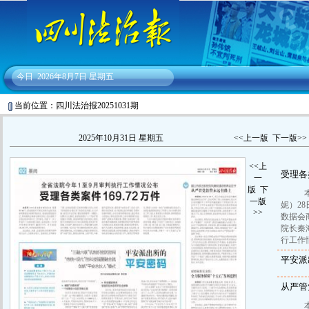
今日
2026年8月7日 星期五
当前位置：四川法治报20251031期
2025年10月31日 星期五
<<上一版
下一版>>
<<上
受理各类
一
版
下
本报
一版
妮）2
>>
数据会
院长秦
行工作
平安派
从严管
本报