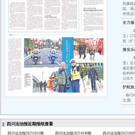
风廉政
院、眉
作情况
全力服
本报
玉）27
组（扩
雅安乐
本报
贤）近
鉴定案
机构和
公信力
护航旅
柳巧
文/图
四川法治报近期报纸查看
·
四川法治报20251031期
·
四川法治报20251030期
·
四川法治报2025102