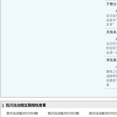
干警分
本报
近日金
促提升
共享”
共筑未
本报
近日巴
织全区
会进一
夯实基
今年
聚焦三
成效明
设紧抓
座
四川法治报近期报纸查看
·
四川法治报20251024期
·
四川法治报20251023期
·
四川法治报2025102