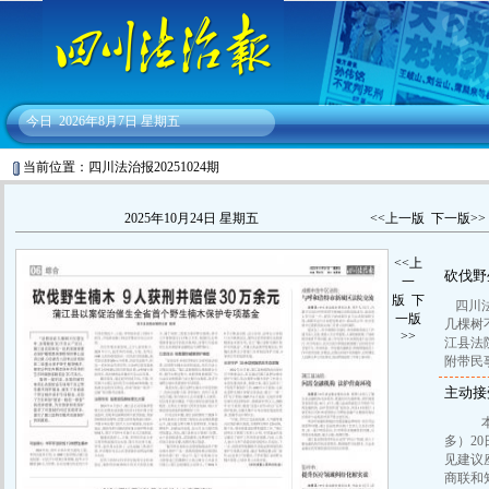
今日
2026年8月7日 星期五
当前位置：四川法治报20251024期
2025年10月24日 星期五
<<上一版
下一版>>
<<上
砍伐野
一
版
下
四川
一版
几棵树
>>
江县法
附带民
主动接
本报
多）2
见建议
商联和