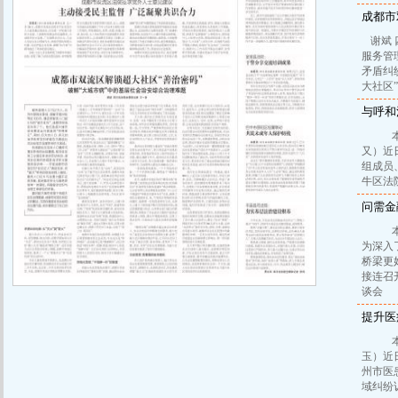
成都市
谢斌
服务管
矛盾纠
大社区
与呼和
本报
又）近
组成员
牛区法
问需金
本报
为深入
桥梁更
接连召
谈会
提升医
本报
玉）近
州市医
域纠纷