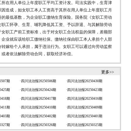
所在用人单位上年度职工平均工资计发。司法实践中，生育津
原因造成，如女职工本人工资高于其所在用人单位上年度职工月
符的最低基数，为企业职工缴纳生育保险。国务院《女职工劳动
女职工怀孕、生育、哺乳降低其工资、予以辞退、与其解除劳动
于女职工产前工资标准，出于对女职工合法权益的保障，差额部
，企业就应该给职工缴纳社保。缴纳社保由职工本人承担个人部
分转嫁给个人承担，属于违法行为。女职工可以通过向劳动监察
，或者依法解除劳动合同，获取经济补偿。
更多>>
507期
·
四川法治报20250506期
·
四川法治报20250430期
425期
·
四川法治报20250424期
·
四川法治报20250423期
418期
·
四川法治报20250417期
·
四川法治报20250416期
411期
·
四川法治报20250410期
·
四川法治报20250409期
403期
·
四川法治报20250402期
·
四川法治报20250401期
327期
·
四川法治报20250326期
·
四川法治报20250325期