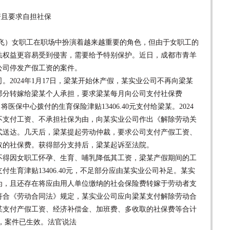
资且要求自担社保
郝飞）女职工在职场中扮演着越来越重要的角色，但由于女职工的
法权益更容易受到侵害，需要给予特别保护。近日，成都市青羊
公司停发产假工资的案件。
。2024年1月17日，梁某开始休产假，某实业公司不再向梁某
部分转嫁给梁某个人承担，要求梁某每月向公司支付社保费
业公司将医保中心拨付的生育保险津贴13406.40元支付给梁某。2024
不支付工资、不承担社保为由，向某实业公司作出《解除劳动关
式送达。几天后，梁某提起劳动仲裁，要求公司支付产假工资、
取的社保费。获得部分支持后，梁某起诉至法院。
得因女职工怀孕、生育、哺乳降低其工资，梁某产假期间的工
生育津贴13406.40元，不足部分应由某实业公司补足。某实
为，且还存在将应由用人单位缴纳的社会保险费转嫁于劳动者支
符合《劳动合同法》规定，某实业公司应向梁某支付解除劳动合
某支付产假工资、经济补偿金、加班费、多收取的社保费等合计
上诉，案件已生效。法官说法