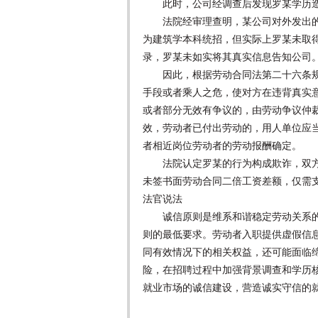
此时，公司经调查后发现罗某学历造
法院经审理查明，某公司对外发出的
为建筑学本科统招，但实际上罗某未取
录，罗某未如实将其真实信息告知公司
因此，根据劳动合同法第二十六条规
手段或者乘人之危，使对方在违背真实
或者部分无效有争议的，由劳动争议仲
效，劳动者已付出劳动的，用人单位应
者相近岗位劳动者的劳动报酬确定。
法院认定罗某的行为构成欺诈，双方
未签书面劳动合同二倍工资差额，仅需支
法官说法
诚信原则是维系和谐稳定劳动关系的
则的最低要求。劳动者入职提供虚假信
同有效情况下的相关权益，还可能面临
险，在招聘过程中加强背景调查和学历
就业市场的诚信建设，营造诚实守信的