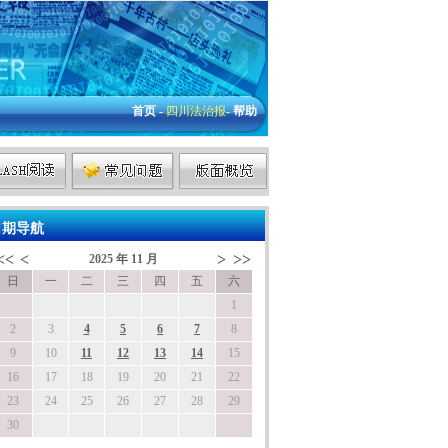
首页
-
四川法治报
-
帮助
期导航