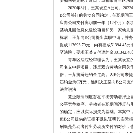
要如何确定呢？近日，成都市青羊区法
2020年3月，王某设立A公司。202
B公司签订的劳动合同约定，任职期间
应向公司支付离职前一年（12个月）各项
某幼儿园信息化建设项目和另一家幼儿园数
标后，王某向B公司提出离职申请，并办理
提成113693.79元，尚有提成5139
至法院，要求王某支付违约金301342.4
青羊区法院经审理认为，王某设立的A
司名义中标项目，违反双方劳动合同关
倍，王某抗辩违约金过高。因B公司未
违约金为6万元，遂判决王某向B公司支
法官说法
竞业限制制度旨在平衡劳动者择业自
公平竞争秩序。劳动者在职期间违反与
的确定，应以实际损失为基础。本案中
但B公司提供的证据不足以证明其实际
酬既是劳动者付出劳动所支付的对价，