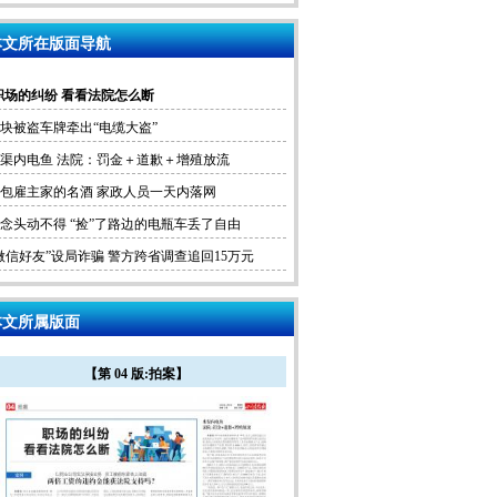
文所在版面导航
职场的纠纷 看看法院怎么断
块被盗车牌牵出“电缆大盗”
渠内电鱼 法院：罚金＋道歉＋增殖放流
包雇主家的名酒 家政人员一天内落网
念头动不得 “捡”了路边的电瓶车丢了自由
微信好友”设局诈骗 警方跨省调查追回15万元
文所属版面
【第 04 版:拍案】