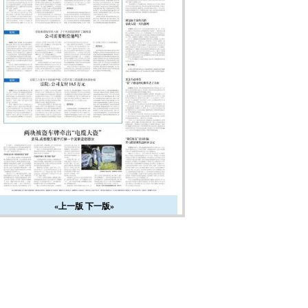
«上一版
下一版»