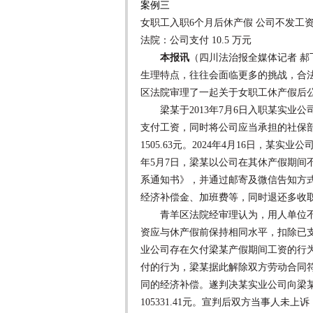
案例三
女职工入职6个月后休产假 公司不发工
法院：公司支付 10.5 万元
本报讯
（四川法治报全媒体记者 
生理特点，往往会面临更多的挑战，合
区法院审理了一起关于女职工休产假后
梁某于2013年7月6日入职某实业公司
支付工资，同时将公司应当承担的社保
1505.63元。2024年4月16日，某实
年5月7日，梁某以公司在其休产假期间
系通知书》，并通过邮寄及微信告知方
经济补偿金、加班费等，同时退还多收
青羊区法院经审理认为，用人单位不
资应与休产假前保持相同水平，扣除已支付
业公司存在欠付梁某产假期间工资的行
付的行为，梁某据此解除双方劳动合同
同的经济补偿。遂判决某实业公司向梁
105331.41元。宣判后双方当事人未