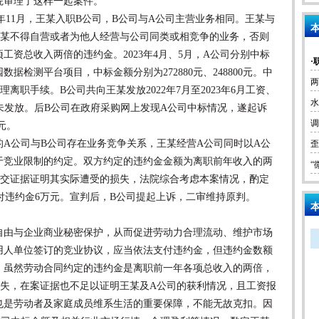
院审理了这样一起案件。
2年11月，王某入职B公司，B公司与A公司主营业务相同。王某与
本
王某不得自营或者为他人经营与公司同类或相竞争的业务，否则
工资总收入两倍的违约金。2023年4月、5月，A公司分别中标
·
据检测平台项目，中标金额分别为272880元、248800元。中
两
离职手续。B公司共向王某发放2022年7月至2023年6月工资、
水
4.45元未发放。后B公司在政府采购网上发现A公司中标情况，遂起诉
调
8元。
公司与B公司存在业务竞争关系，王某经营A公司同时以A公
歪
于竞业限制的约定。双方约定的违约金金额为离职前年收入的两
“
提交证据证明其实际遭受的损失，法院综合考虑本案情况，酌定
付违约金6万元。宣判后，B公司提起上诉，二审维持原判。
本
由与企业商业秘密保护，从而促进劳动力合理流动、维护市场
用人单位签订的竞业协议，应当依法支付违约金，但违约金数额
，虽然劳动合同约定的违约金是离职前一年各项总收入的两倍，
损失，在案证据也不足以证明王某及A公司的获利情况，且工资报
也是劳动者及家庭成员维系生活的重要保障，不能无故克扣。因