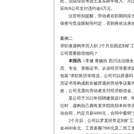
此，法院综合考虑王某实际年收入、A
应向B公司支付违约金6万元。
法官特别提醒，劳动者在职期间应当
保密与竞业限制等约定，否则将依法承
案例二
求职者虚构学历入职 2个月后因迟到旷
公司需要赔偿他吗？
本报讯
（李健 青婉欣 四川法治报
历、专业、资格证书、从业经历等要求提
包装”求职简历等情况，公司可以辞退
历证书等构成欺诈被辞退的劳动争议案
效，公司无需向劳动者支付经济赔偿金
某公司于2022年招聘建筑设计师，
位时，虚构自己拥有某学院统招本科学历
动合同，约定月薪6000元，合同中载明
2个月后，公司以罗某经常迟到旷工为
金4600余元、工资差额7900元及二倍工