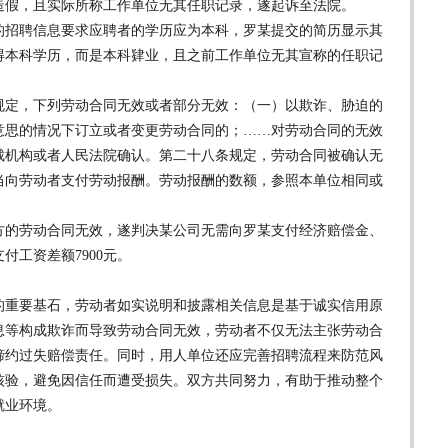
假，且实际所称工作单位无其任职记录，遂起诉至法院。
招聘信息要求应聘者的学历应为本科，罗某提交的简历显示其
得本科学历，而是本科肄业，且之前工作单位无其宣称的任职记
。
定，下列劳动合同无效或者部分无效：（一）以欺诈、胁迫的
意思的情况下订立或者变更劳动合同的；……对劳动合同的无效
裁机构或者人民法院确认。第二十八条规定，劳动合同被确认无
当向劳动者支付劳动报酬。劳动报酬的数额，参照本单位相同或
的劳动合同无效，遂判决某公司无需向罗某支付经济赔偿金、
付工资差额7900元。
重要基石，劳动者如实说明和披露相关信息是基于诚实信用原
息等构成欺诈而导致劳动合同无效，劳动者不仅无法主张劳动合
缔约过失赔偿责任。同时，用人单位还应完善招聘流程来防范风
核验，避免因信任而遭受损失。双方共同努力，有助于推动整个
就业环境。