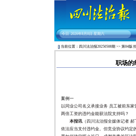
今日
2026年8月8日 星期六
当前位置：
四川法治报20250508期
>>
第04版:
职场的
案例一
以同业公司名义承接业务 员工被前东家
两倍工资的违约金能获法院支持吗？
本报讯
（四川法治报全媒体记者 
依法应当支付违约金。但竞业协议约定