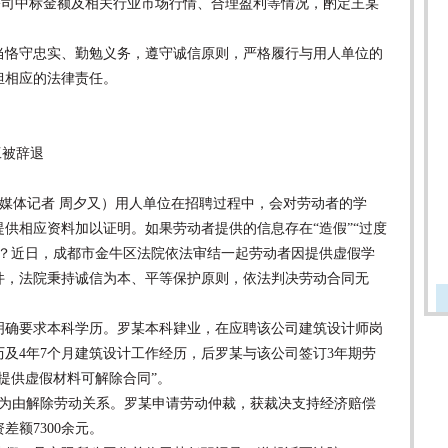
公司中标金额及相关行业市场行情、合理盈利等情况，酌定王某
恪守忠实、勤勉义务，遵守诚信原则，严格履行与用人单位的
担相应的法律责任。
工被辞退
全媒体记者 周夕又）用人单位在招聘过程中，会对劳动者的学
供相应资料加以证明。如果劳动者提供的信息存在“造假”“过度
吗？近日，成都市金牛区法院依法审结一起劳动者因提供虚假学
件，法院秉持诚信为本、平等保护原则，依法判决劳动合同无
。
明确要求本科学历。罗某本科肄业，在应聘该公司建筑设计师岗
及4年7个月建筑设计工作经历，后罗某与该公司签订3年期劳
“提供虚假材料可解除合同”。
由解除劳动关系。罗某申请劳动仲裁，获裁决支持经济赔偿
资差额7300余元。