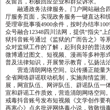
友留言，积极回应企业和群众诉求。
融通政务法律服务。门户网站融合四
厅服务页面，实现政务服务一键直达和
受理审批事项4900余件，按时办结率10
众号融合12348四川法网，提供“指尖”
狱抖音账号通过《监狱的广而告之》等
众对监狱工作的了解，起到良好的普法
微博通过图文、短视频、漫画等多种形
普及法律知识，开展警示教育，弘扬法
营造清朗网络空间。以传播正能量为
全省网络辟谣联动机制，实施舆情监测
展，网宣队伍、网评队伍、辟谣队伍一
宣和辟谣工作质效，营造清朗网络空间。2
戒毒抖音账号发布短视频《文学创作要有
再寒心》点名批评网络毒小说，致敬缉