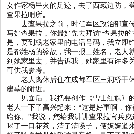
女作家杨星火的足迹，去了西藏边防，登上
查果拉哨所。
去查果拉之前，时任军区政治部宣传
写好查果拉，你最好先去拜访“查果拉的
是，要到杨老家里的电话号码，我立即
是都姓杨的缘故，我一报上姓名，老人
到她家里去，并告诉我，她家里有许多
可供我参考。
老人离休后住在成都军区三洞桥干休
建墓的附近。
见面后，我把要创作《雪山红旗》的
老人一下子高兴起来：“这是好事啊，你
给你。”我说，您给我讲讲查果拉官兵戍
喝了一口花茶，清了清嗓子，便娓娓道