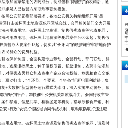
法添加国家禁用的农药成分，制成俗称“降酸剂”的农药后，通
犯罪嫌疑人已被警方采取刑事强制措施。
本
照公安部党委部署要求，各地公安机关持续组织开展“昆
四省区打击破坏黑土地资源犯罪区域会战，会同相关部门全力开展
把
动
非法占用农用地、破坏黑土地资源、制售假劣农资等涉农犯罪，
繁
法占用农用地、破坏黑土地资源等犯罪案件4600余起，制售假
平
丰
挂牌督办大要案件13起，切实以“长牙齿”的硬措施守牢耕地保护
·
大农民群众的切身利益。
耕地保护制度，全面构建专业带动、全警行动、部门联动、群
耕地，盗采滥挖黑土，种子侵权假冒、私繁滥制，农药非法添加
本
题，对侵害农民群众和农资生产企业合法权益、危害粮食安全犯
、联动打击，“全环节、全要素、全链条”斩断犯罪利益链，集
机制+大数据”新型警务运行模式为牵引，深入实施主动警务、预
和数智研判平台，加快催生公安机关新质战斗力。会同行政主管
、案件移送、信息共享、检验鉴定等机制，指导涉粮食产销、种
公安+行政”农资打假区域协同作战机制，联动联防联打违法犯
占用农用地、破坏黑土地资源及制售假劣农资等犯罪，请及时