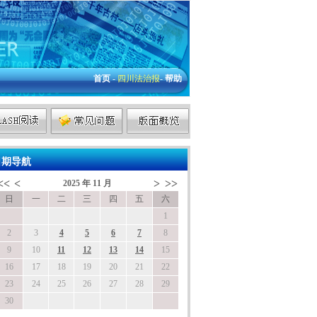
首页
-
四川法治报
-
帮助
期导航