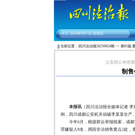
今日
2026年8月7日 星期五
当前位置：
四川法治报20250924期
>>
第01版:
公安部公布危害
制售
本报讯
（四川法治报全媒体记者 李
例，四川成都公安机关侦破李某某生产
今年6月，根据群众举报线索，成都市
罪嫌疑人8名，捣毁非法销售窝点2处，查