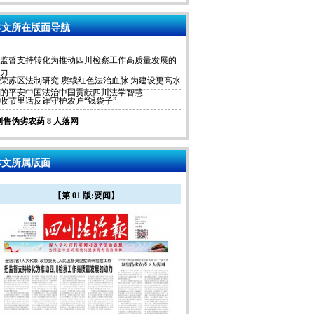
文所在版面导航
监督支持转化为推动四川检察工作高质量发展的
力
荣苏区法制研究 赓续红色法治血脉 为建设更高水
的平安中国法治中国贡献四川法学智慧
收节里话反诈守护农户“钱袋子”
制售伪劣农药 8 人落网
文所属版面
【第 01 版:要闻】