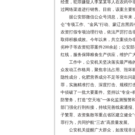
经查，犯罪嫌疑人李某某等人在农药中非
过网络渠道进行销售。目前，该案主要
据公安部微信公众号消息，近年来，按
仑”专项工作、“金风”行动、蒙辽吉黑
农资打假专项治理行动，依法严厉打击
取得积极成效。今年以来，共立案侦办非
劣种子等农资犯罪案件200余起；公安部
红线，服务保障粮食生产供应，维护广
工作中，公安机关坚决落实最严格的
众发动工作格局，聚焦非法占用、毁坏
隐性成分，化肥营养成分不足等突出问
罪，实施精准打击、深度打击、规模打击
中侦破了一批大要案件。坚持以“专业+
防警务，打造“空天地”一体化监测预警
部门强化行刑衔接，持续完善线索通报
子繁育、农资集散等重点省区建立健全“
罪行为，共同护航“三农”高质量发展。
公安机关提醒广大群众，如发现非法