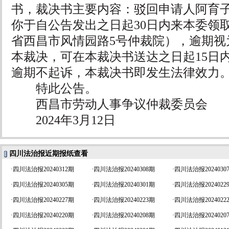
书，裁决书主要内容：驳回申请人阿育
你于自公告发出之日起30日内来本委领
省西昌市风情园路5号仲裁院），逾期视
本裁决，可在本裁决书送达之日起15日
逾期不起诉，本裁决书即发生法律效力
特此公告。
西昌市劳动人事争议仲裁委员会
2024年3月12日
四川法治报近期报纸查看
·
四川法治报20240312期
·
四川法治报20240308期
·
四川法治报2024030
·
四川法治报20240305期
·
四川法治报20240301期
·
四川法治报2024022
·
四川法治报20240227期
·
四川法治报20240223期
·
四川法治报2024022
·
四川法治报20240220期
·
四川法治报20240208期
·
四川法治报2024020