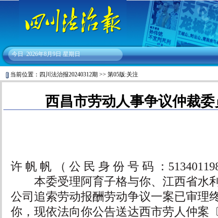
今日
2026年8月9日 星期日
当前位置：
四川法治报20240312期
>>
第05版:关注
西昌市劳动人事争议仲裁委
许 帆 帆 （ 公 民 身 份 号 码 ：51340119
本委受理阿育子格与你、江西省水利
公司追索劳动报酬劳动争议一案已审理
你，现依法向你公告送达西市劳人仲案〔20