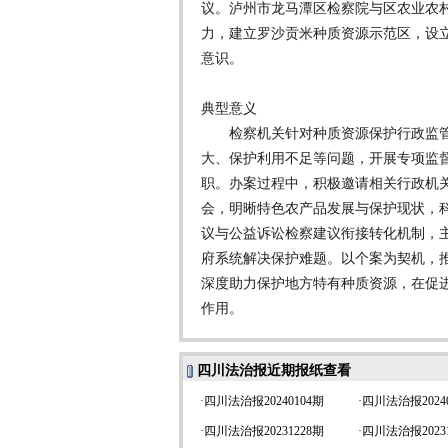
议。泸州市龙马潭区检察院与区农业农村
力，建立罗沙贡米种质资源示范区，设
意识。
典型意义
检察机关针对种质资源保护行政监管
大、保护利用不足等问题，开展专项监
职。办案过程中，积极邀请相关行政机
会，明晰特色农产品发展与保护现状，
议与公益诉讼检察建议衔接转化机制，
府系统解决保护难题。以个案为契机，
深度助力保护地方特有种质资源，在促
作用。
四川法治报近期报纸查看
·
四川法治报20240104期
·
四川法治报20240
·
四川法治报20231228期
·
四川法治报20231