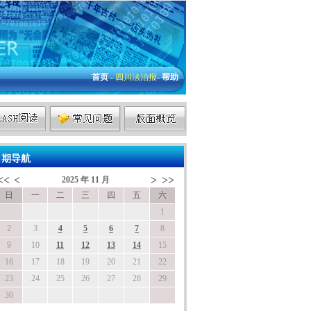
首页
-
四川法治报
-
帮助
期导航