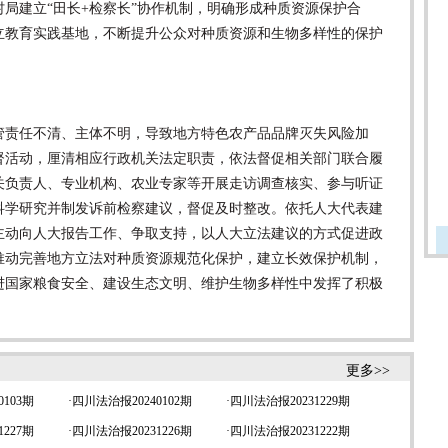
局建立“田长+检察长”协作机制，明确形成种质资源保护合
立教育实践基地，不断提升公众对种质资源和生物多样性的保护
责任不清、主体不明，导致地方特色农产品品牌灭失风险加
督活动，厘清相应行政机关法定职责，依法督促相关部门联合履
关负责人、专业机构、农业专家等开展走访调查核实、参与听证
科学研究并制发诉前检察建议，督促及时整改。依托人大代表建
主动向人大报告工作、争取支持，以人大立法建议的方式促进政
推动完善地方立法对种质资源规范化保护，建立长效保护机制，
进国家粮食安全、建设生态文明、维护生物多样性中发挥了积极
更多>>
103期
·
四川法治报20240102期
·
四川法治报20231229期
227期
·
四川法治报20231226期
·
四川法治报20231222期