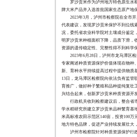
罗沙贡米作为泸州地方特色原生水稻，
牌大米产品并入选首批国家生态原产地
2023年3月，泸州市检察院在全市
代表建议，发现罗沙贡米保护不到位线索
况，委托省农业科学院对土壤成分鉴定
明罗沙贡米种植面积下降，品质下滑，
资源的遗传稳定性、完整性得不到科学
2023年6月28日，泸州市龙马潭区
专家阐述种质资源保护价值体现在物种
新、育种水平持续提高过程中提供物质
13日，龙马潭区检察院向依法负有监管
育推广，做好种子繁殖和品种提纯复壮
兴结合起来，创新罗沙贡米种质资源开
行政机关收到检察建议后，整合省市
学水稻研究所建立罗沙贡米品种繁育基
米高标准农田示范区140亩，投资10
地方特色品牌，促进产业持续发展壮大
泸州市检察院针对种质资源保护行政