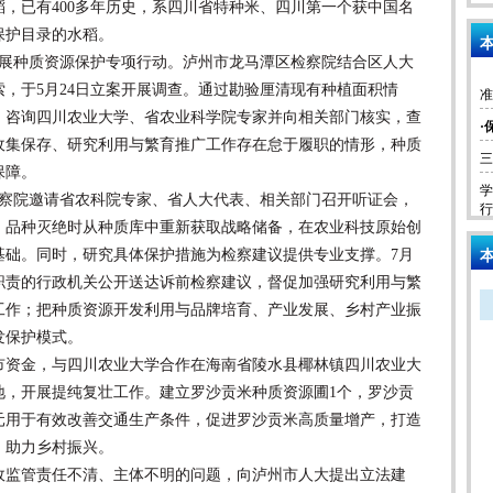
已有400多年历史，系四川省特种米、四川第一个获中国名
保护目录的水稻。
本
开展种质资源保护专项行动。泸州市龙马潭区检察院结合区人大
，于5月24日立案开展调查。通过勘验厘清现有种植面积情
准
，咨询四川农业大学、省农业科学院专家并向相关部门核实，查
·
收集保存、研究利用与繁育推广工作存在怠于履职的情形，种质
三
保障。
学
检察院邀请省农科院专家、省人大代表、相关部门召开听证会，
行
、品种灭绝时从种质库中重新获取战略储备，在农业科技原始创
基础。同时，研究具体保护措施为检察建议提供专业支撑。7月
本
职责的行政机关公开送达诉前检察建议，督促加强研究利用与繁
工作；把种质资源开发利用与品牌培育、产业发展、乡村产业振
发保护模式。
资金，与四川农业大学合作在海南省陵水县椰林镇四川农业大
地，开展提纯复壮工作。建立罗沙贡米种质资源圃1个，罗沙贡
0万元用于有效改善交通生产条件，促进罗沙贡米高质量增产，打造
，助力乡村振兴。
监管责任不清、主体不明的问题，向泸州市人大提出立法建